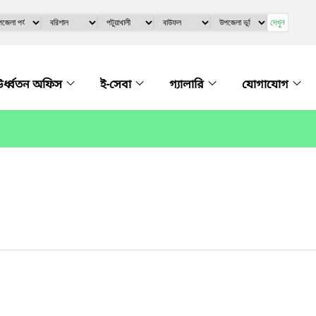
দেখুন
র্ধ্বতন অফিস
ই-সেবা
গ্যালারি
যোগাযোগ