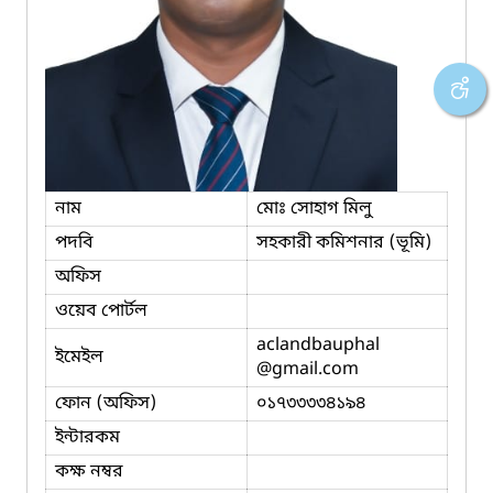
নাম
মোঃ সোহাগ মিলু
পদবি
সহকারী কমিশনার (ভূমি)
অফিস
ওয়েব পোর্টল
aclandbauphal
ইমেইল
@gmail.com
ফোন (অফিস)
০১৭৩৩৩৩৪১৯৪
ইন্টারকম
কক্ষ নম্বর